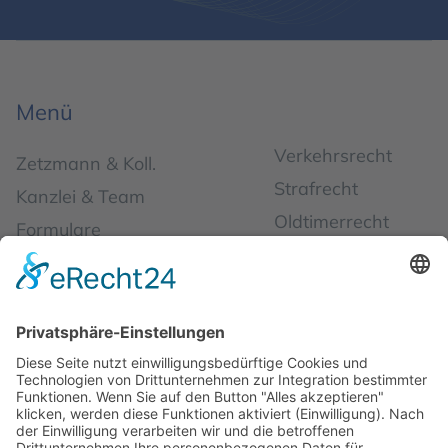
Menü
Verkehrsrecht
Zetzmann & Koll.
Strafrecht
Kanzlei & Team
Oldtimerrecht
Formulare
Bußgeldrecht
Neu & Aktuell
Arbeitsrecht
Kontakt
Reiserecht
Schadensmeldung