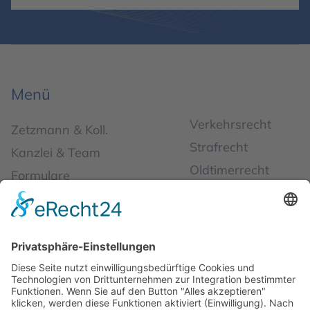
Menü
Verkehrsrecht
Zetzmann & Koll.
Strafrecht
Kanzlei & Team
Oldtimerrecht
Formulare
Bußgeldrecht
Neu & Aktuell
Arbeitsrecht
Kontakt
Reiserecht
Schadensmeldung